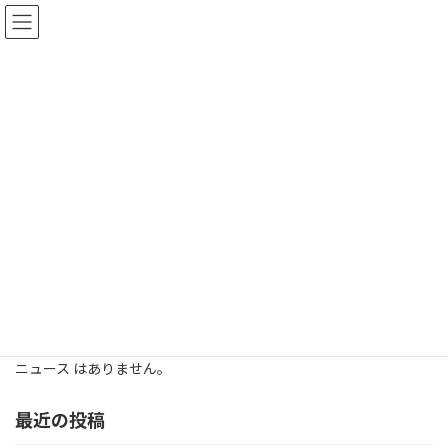
コ
ナ
ン
ビ
テ
ゲ
ン
ー
ツ
シ
へ
ョ
ス
ン
キ
に
ニュース
ッ
移
プ
動
HOME
ニュース
自動二輪免許
自動二輪免許
ニュース はありません。
最近の投稿