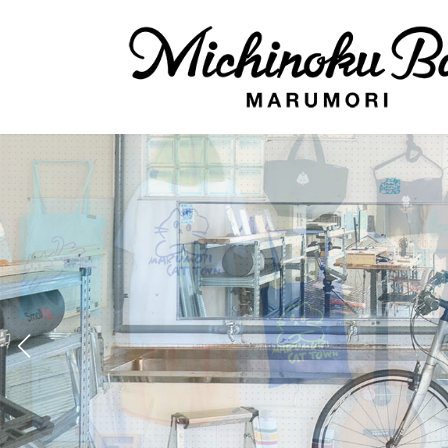
コ
ナ
ン
ビ
テ
ゲ
ン
ー
ツ
シ
へ
ョ
ス
ン
キ
に
ッ
移
プ
動