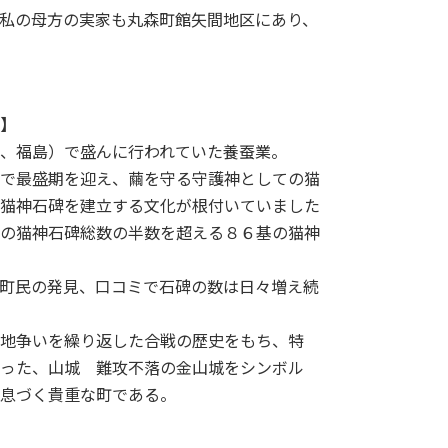
私の母方の実家も丸森町館矢間地区にあり、
。
】
、福島）で盛んに行われていた養蚕業。
で最盛期を迎え、繭を守る守護神としての猫
猫神石碑を建立する文化が根付いていました
の猫神石碑総数の半数を超える８６基の猫神
町民の発見、口コミで石碑の数は日々増え続
地争いを繰り返した合戦の歴史をもち、特
った、山城 難攻不落の金山城をシンボル
息づく貴重な町である。