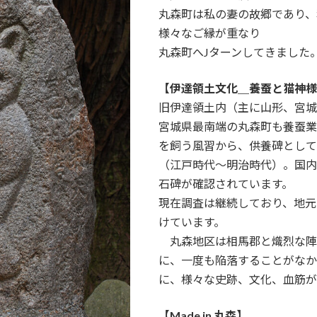
丸森町は私の妻の故郷であり、
様々なご縁が重なり
丸森町へJターンしてきました
【伊達領土文化＿養蚕と猫神様
旧伊達領土内（主に山形、宮城
宮城県最南端の丸森町も養蚕業
を飼う風習から、供養碑として
（江戸時代〜明治時代）。国内
石碑が確認されています。
現在調査は継続しており、地元
けています。
丸森地区は相馬郡と熾烈な陣
に、一度も陥落することがなか
に、様々な史跡、文化、血筋が
【Made in 丸森】