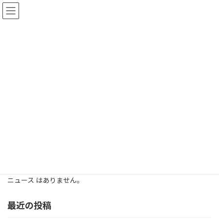
コ
ナ
ン
ビ
テ
ゲ
ン
ー
ツ
シ
へ
ョ
ス
ン
キ
に
ニュース
ッ
移
プ
動
HOME
ニュース
進学
進学
ニュース はありません。
最近の投稿