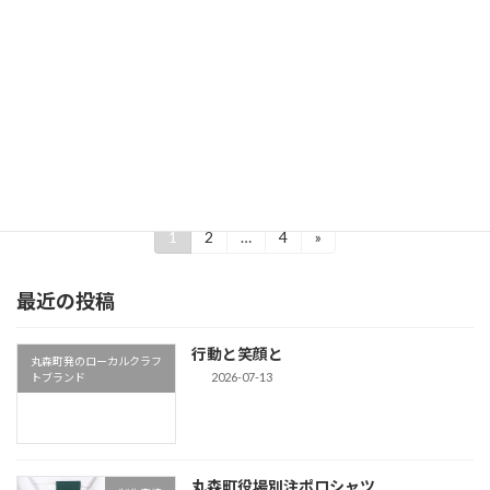
待望のブランドタグが完成した。欧州ハイブラ
ンドが使用している糸を使用し、糸を細く、柔
らかな風合いで仕上げた。 宮城県丸森町の豊か
な自然と、深い森、竹、そして東北の自然をイ
メージした フォレストグリーン。丸森町民の
優しい気 […]
続きを読む
投
1
2
…
4
»
固
固
固
定
定
定
稿
ペ
ペ
ペ
最近の投稿
ー
ー
ー
の
ジ
ジ
ジ
ペ
行動と笑顔と
丸森町発のローカルクラフ
ー
2026-07-13
トブランド
ジ
送
丸森町役場別注ポロシャツ