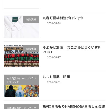
ジ
送
丸森町役場別注ポロシャツ
り
制作実績
2026-05-29
そよかぜ別注＿ ねこがみとうぐいすP
制作実績
POLO
2026-05-17
もしも猫展 訪問
丸森町発のローカルクラフ
2026-05-01
トブランド
第9回まるもりHARENOBAまるしぇ会議
丸森町発のローカルクラフ