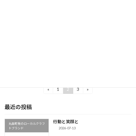
広報丸森10月号掲載
丸森町発のローカルクラフ
2025-10-03
トブランド
広報丸森令和7年10月号に掲載していただきま
した！ 私は丸森町内での起業・創業を前提にし
たプロジェクトまるまるモリモリプロジェクト
という地域お越し協力隊という制度を活用し
た”委託型公務員”という形で丸森町へ移住して
きまし […]
続きを読む
投
«
1
2
3
»
固
固
固
定
定
定
稿
ペ
ペ
ペ
最近の投稿
ー
ー
ー
の
ジ
ジ
ジ
ペ
行動と笑顔と
丸森町発のローカルクラフ
ー
2026-07-13
トブランド