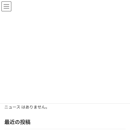
コ
ナ
ン
ビ
テ
ゲ
ン
ー
ツ
シ
へ
ョ
ス
ン
キ
に
ニュース
ッ
移
プ
動
HOME
ニュース
UK made
UK made
ニュース はありません。
最近の投稿