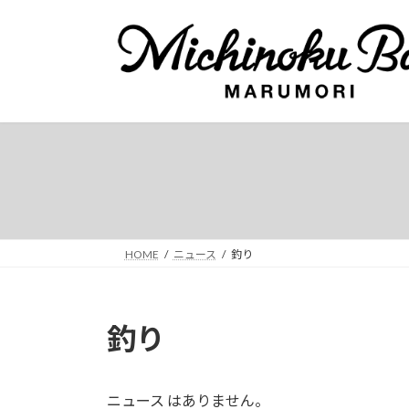
コ
ナ
ン
ビ
テ
ゲ
ン
ー
ツ
シ
へ
ョ
ス
ン
キ
に
ッ
移
プ
動
HOME
ニュース
釣り
釣り
ニュース はありません。