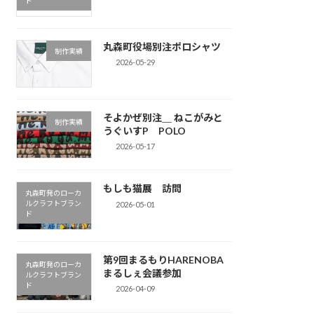
ド
丸森町役場別注ポロシャツ
制作実績
2026-05-29
そよかぜ別注＿ ねこがみと
制作実績
うぐいすP POLO
2026-05-17
もしも猫展 訪問
丸森町発のローカ
ルクラフトブラン
2026-05-01
ド
第9回まるもりHARENOBA
丸森町発のローカ
まるしぇ会議参加
ルクラフトブラン
ド
2026-04-09