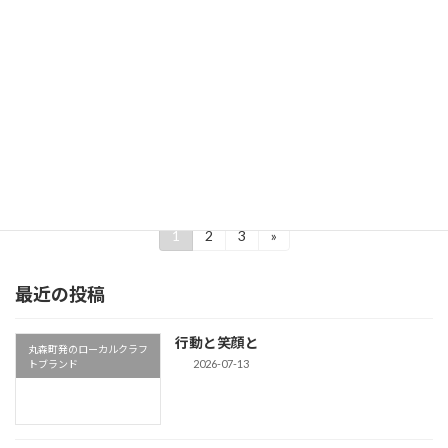
先日、ご紹介させていただいた猫神石碑研究の
第一人者：石黒先生に宮城県丸森町蔵の郷土館
齋理屋敷にある事務所に再訪いただきました。
寝ても覚めても猫の話題に尽きない丸森町とい
うことで、石黒先生の知見をお借りして、猫神
石碑につ […]
続きを読む
投
1
2
3
»
固
固
固
定
定
定
稿
ペ
ペ
ペ
最近の投稿
ー
ー
ー
の
ジ
ジ
ジ
ペ
行動と笑顔と
丸森町発のローカルクラフ
ー
2026-07-13
トブランド
ジ
送