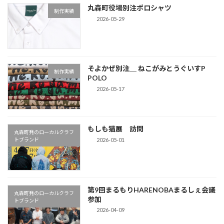
丸森町役場別注ポロシャツ
り
制作実績
2026-05-29
そよかぜ別注＿ ねこがみとうぐいすP
制作実績
POLO
2026-05-17
もしも猫展 訪問
丸森町発のローカルクラフ
2026-05-01
トブランド
第9回まるもりHARENOBAまるしぇ会議
丸森町発のローカルクラフ
参加
トブランド
2026-04-09