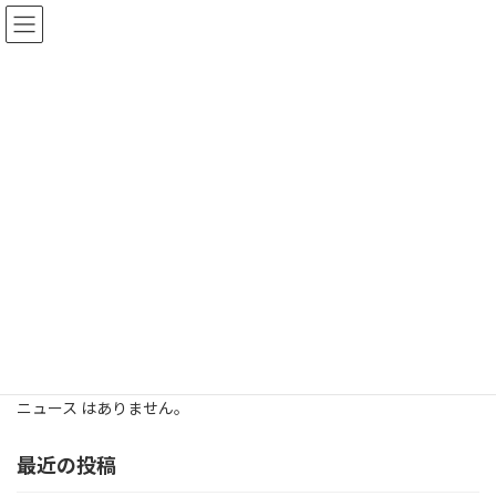
コ
ナ
ン
ビ
テ
ゲ
ン
ー
ツ
シ
へ
ョ
ス
ン
キ
に
ニュース
ッ
移
プ
動
HOME
ニュース
お米
お米
ニュース はありません。
最近の投稿